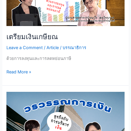
เตรียมเงินเกษียณ
Leave a Comment
/
Article
/
บรรณาธิการ
ด้วยการลงทุนและการลดหย่อนภาษี
เตรียม
Read More »
เงิน
เกษียณ